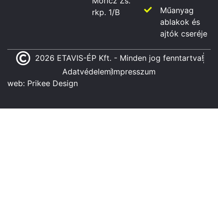
Móricz Zs.
Műanyag
rkp. 1/B
ablakok és
ajtók cseréje
2026 ETAVIS-ÉP Kft. - Minden jog fenntartva!
Adatvédelem
Impresszum
web:
Prikee Design