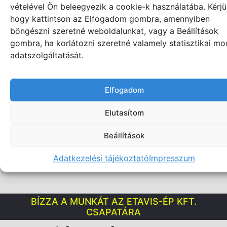
vételével Ön beleegyezik a cookie-k használatába. Kérjü
hogy kattintson az Elfogadom gombra, amennyiben
böngészni szeretné weboldalunkat, vagy a Beállítások
gombra, ha korlátozni szeretné valamely statisztikai mo
adatszolgáltatását.
Műanyag ablakok és ajtók
cseréje
Elfogadom
Elutasítom
Energiatakarékos műanyag nyílászárók
beszerelése, cseréje minden épülettípusra.
Beállítások
Adatkezelési tájékoztató
Impresszum
BÍZZA A MUNKÁT AZ ETAVIS-ÉP KFT.
CSAPATÁRA