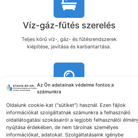
Víz-gáz-fűtés szerelés
Teljes körű víz-, gáz- és fűtésrendszerek
kiépítése, javítása és karbantartása.
Az Ön adatainak védelme fontos a
számunkra
Villanyszerelés
Oldalunk cookie-kat ("sütiket") használ. Ezen fájlok
információkat szolgáltatnak számunkra a felhasználó
Teljes körű villanyszerelési munkák, beleértve a
oldallátogatási szokásairól a legjobb felhasználói élmén
vezetékezést, világítástechnikát és elektromos
nyújtása érdekében, de nem tárolnak személyes
rendszerek kiépítését.
információkat, adatokat. Szolgáltatásaink igénybe