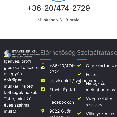
+36-20/474-2729
Munkanap 8-18 óráig
Elérhetőség
Szolgáltatás
Igényes, profi
+36-20/474-
Gipszkartonsze
gipszkartonszerelési
2729
és egyéb
Festés
építőipari
etavisepkft@yahoo.com
Hideg- és
munkák, rejtett
Etavis-Ép Kft.
melegburkolás
költségek nélkül.
a
Víz-gáz-fűtés
Több, mint 20
Facebookon
szerelés
éves szakmai
9022 Győr,
múlttal.
Villanyszerelés