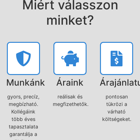
Miért válasszon
minket?
Munkánk
Áraink
Árajánlat
gyors, precíz,
reálisak és
pontosan
megbízható.
megfizethetők.
tükrözi a
Kollégáink
várható
több éves
költségeket.
tapasztalata
garantálja a