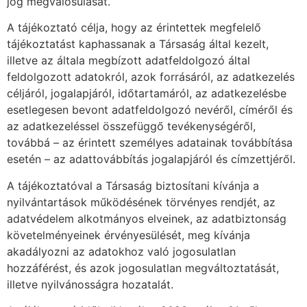
jog megvalósulását.
A tájékoztató célja, hogy az érintettek megfelelő
tájékoztatást kaphassanak a Társaság által kezelt,
illetve az általa megbízott adatfeldolgozó által
feldolgozott adatokról, azok forrásáról, az adatkezelés
céljáról, jogalapjáról, időtartamáról, az adatkezelésbe
esetlegesen bevont adatfeldolgozó nevéről, címéről és
az adatkezeléssel összefüggő tevékenységéről,
továbbá – az érintett személyes adatainak továbbítása
esetén – az adattovábbítás jogalapjáról és címzettjéről.
A tájékoztatóval a Társaság biztosítani kívánja a
nyilvántartások működésének törvényes rendjét, az
adatvédelem alkotmányos elveinek, az adatbiztonság
követelményeinek érvényesülését, meg kívánja
akadályozni az adatokhoz való jogosulatlan
hozzáférést, és azok jogosulatlan megváltoztatását,
illetve nyilvánosságra hozatalát.