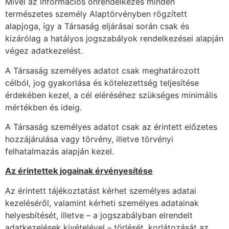
Mivel az információs önrendelkezés minden
természetes személy Alaptörvényben rögzített
alapjoga, így a Társaság eljárásai során csak és
kizárólag a hatályos jogszabályok rendelkezései alapján
végez adatkezelést.
A Társaság személyes adatot csak meghatározott
célból, jog gyakorlása és kötelezettség teljesítése
érdekében kezel, a cél eléréséhez szükséges minimális
mértékben és ideig.
A Társaság személyes adatot csak az érintett előzetes
hozzájárulása vagy törvény, illetve törvényi
felhatalmazás alapján kezel.
Az érintettek jogainak érvényesítése
Az érintett tájékoztatást kérhet személyes adatai
kezeléséről, valamint kérheti személyes adatainak
helyesbítését, illetve – a jogszabályban elrendelt
adatkezelések kivételével – törlését, korlátozását az