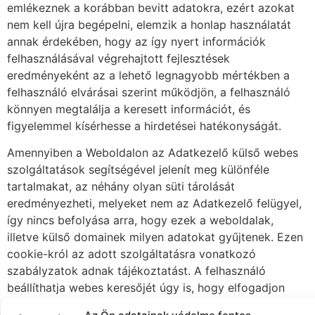
emlékeznek a korábban bevitt adatokra, ezért azokat
nem kell újra begépelni, elemzik a honlap használatát
annak érdekében, hogy az így nyert információk
felhasználásával végrehajtott fejlesztések
eredményeként az a lehető legnagyobb mértékben a
felhasználó elvárásai szerint működjön, a felhasználó
könnyen megtalálja a keresett információt, és
figyelemmel kísérhesse a hirdetései hatékonyságát.
Amennyiben a Weboldalon az Adatkezelő külső webes
szolgáltatások segítségével jelenít meg különféle
tartalmakat, az néhány olyan süti tárolását
eredményezheti, melyeket nem az Adatkezelő felügyel,
így nincs befolyása arra, hogy ezek a weboldalak,
illetve külső domainek milyen adatokat gyűjtenek. Ezen
cookie-król az adott szolgáltatásra vonatkozó
szabályzatok adnak tájékoztatást. A felhasználó
beállíthatja webes keresőjét úgy is, hogy elfogadjon
minden sütit, elutasítsa mindet, vagy értesítse a