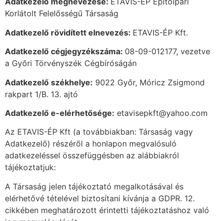
Adatkezelő megnevezése:
ETAVIS-ÉP Építőipari
Korlátolt Felelősségű Társaság
Adatkezelő rövidített elnevezés:
ETAVIS-ÉP Kft.
Adatkezelő cégjegyzékszáma:
08-09-012177, vezetve
a Győri Törvényszék Cégbíróságán
Adatkezelő székhelye:
9022 Győr, Móricz Zsigmond
rakpart 1/B. 13. ajtó
Adatkezelő e-elérhetősége:
etavisepkft@yahoo.com
Az ETAVIS-ÉP Kft (a továbbiakban: Társaság vagy
Adatkezelő) részéről a honlapon megvalósuló
adatkezeléssel összefüggésben az alábbiakról
tájékoztatjuk:
A Társaság jelen tájékoztató megalkotásával és
elérhetővé tételével biztosítani kívánja a GDPR. 12.
cikkében meghatározott érintetti tájékoztatáshoz való