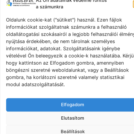
Az Ön adatainak védelme fontos
felhasználót, ha süti érkezik a gépére. A beállítási
a számunkra
lehetőségek általában a böngésző “Opciók” vagy
“Beállítások” menüpontjában találhatók. Az angol nyelvű
Oldalunk cookie-kat ("sütiket") használ. Ezen fájlok
www.aboutcookies.org weboldalon található részletes
információkat szolgáltatnak számunkra a felhasználó
tájékoztató szintén segít a különböző böngészőkben
oldallátogatási szokásairól a legjobb felhasználói élmén
történő beállításokban.
nyújtása érdekében, de nem tárolnak személyes
információkat, adatokat. Szolgáltatásaink igénybe
A honlap használatához szükséges cookie-k
vételével Ön beleegyezik a cookie-k használatába. Kérjü
A sütik használatának jogalapja:
hogy kattintson az Elfogadom gombra, amennyiben
böngészni szeretné weboldalunkat, vagy a Beállítások
A Társaság a sütiket a 2011. évi CXII törvény
gombra, ha korlátozni szeretné valamely statisztikai
rendelkezéseinek, valamint a GDPR-nak megfelelően
modul adatszolgáltatását.
használja. A jogalap az érintett hozzájárulása, amelyet
az érintett a süti szalagon keresztül ad meg. Ez
bármikor visszavonható beleegyezés, ehhez elegendő
Elfogadom
újra megnyitni a süti-sávot, és rákattintani a „Sütik
elutasítása” gombra, anélkül, hogy ez bármilyen
Elutasítom
hátrányt jelentene az érinttet számára vagy korlátozná
weboldal használatát.
Beállítások