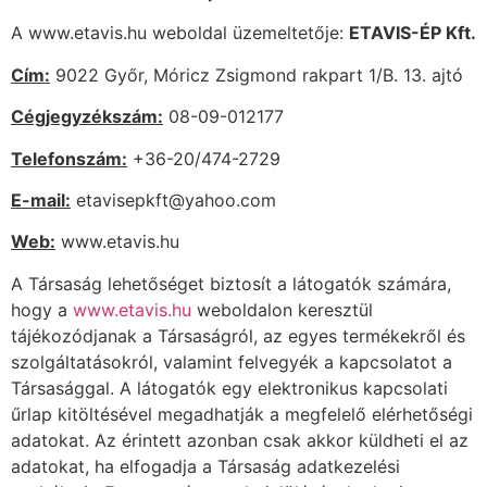
A www.etavis.hu weboldal üzemeltetője:
ETAVIS-ÉP Kft.
Cím:
9022 Győr, Móricz Zsigmond rakpart 1/B. 13. ajtó
Cégjegyzékszám:
08-09-012177
Telefonszám:
+36-20/474-2729
E-mail:
etavisepkft@yahoo.com
Web:
www.etavis.hu
A Társaság lehetőséget biztosít a látogatók számára,
hogy a
www.etavis.hu
weboldalon keresztül
tájékozódjanak a Társaságról, az egyes termékekről és
szolgáltatásokról, valamint felvegyék a kapcsolatot a
Társasággal. A látogatók egy elektronikus kapcsolati
űrlap kitöltésével megadhatják a megfelelő elérhetőségi
adatokat. Az érintett azonban csak akkor küldheti el az
adatokat, ha elfogadja a Társaság adatkezelési