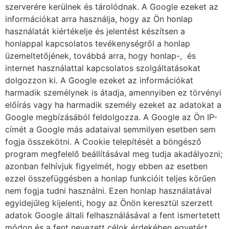
szerverére kerülnek és tárolódnak. A Google ezeket az
információkat arra használja, hogy az Ön honlap
használatát kiértékelje és jelentést készítsen a
honlappal kapcsolatos tevékenységről a honlap
üzemeltetőjének, továbbá arra, hogy honlap-, és
internet használattal kapcsolatos szolgáltatásokat
dolgozzon ki. A Google ezeket az információkat
harmadik személynek is átadja, amennyiben ez törvényi
előírás vagy ha harmadik személy ezeket az adatokat a
Google megbízásából feldolgozza. A Google az Ön IP-
címét a Google más adataival semmilyen esetben sem
fogja összekötni. A Cookie telepítését a böngésző
program megfelelő beállításával meg tudja akadályozni;
azonban felhívjuk figyelmét, hogy ebben az esetben
ezzel összefüggésben a honlap funkcióit teljes körűen
nem fogja tudni használni. Ezen honlap használatával
egyidejűleg kijelenti, hogy az Önön keresztül szerzett
adatok Google általi felhasználásával a fent ismertetett
módon és a fent nevezett célok érdekében egyetért.