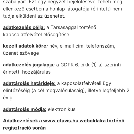
szabályait. Ezt egy négyzet bejelölésével teheti meg,
ellenkező esetben a honlap látogatója (érintett) nem
tudja elküldeni az üzenetét.
adatkezelés célja:
a Társasággal történő
kapcsolatfelvétel elősegítése
kezelt adatok köre
:
név, e-mail cím, telefonszám,
üzenet szövege
adatkezelés jogalapja
:
a GDPR 6. cikk (1) a) szerinti
érintetti hozzájárulás
adattárolás határideje:
a kapcsolatfelvételi ügy
elintézéséig (a cél megvalósulásáig), illetve legfeljebb 2
évig.
adattárolás módja:
elektronikus
Adatkezelések a www.etavis.hu weboldalra történő
regisztráció során