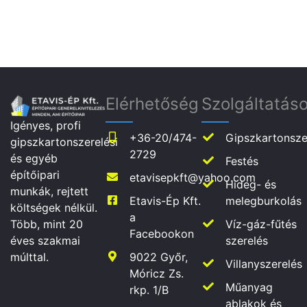
Elérhetőség
Szolgáltatás
Igényes, profi
+36-20/474-
Gipszkartonsze
gipszkartonszerelési
2729
és egyéb
Festés
építőipari
etavisepkft@yahoo.com
Hideg- és
munkák, rejtett
Etavis-Ép Kft.
melegburkolás
költségek nélkül.
a
Víz-gáz-fűtés
Több, mint 20
Facebookon
szerelés
éves szakmai
9022 Győr,
múlttal.
Villanyszerelés
Móricz Zs.
Műanyag
rkp. 1/B
ablakok és