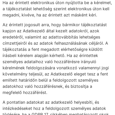
Ha az érintett elektronikus úton nyújtotta be a kérelmet,
a tájékoztatást lehetőség szerint elektronikus úton kell
megadni, kivéve, ha az érintett azt másként kéri.
Az érintett jogosult arra, hogy bármikor tájékoztatást
kapjon az Adatkezelő által kezelt adatokról, azok
eredetéről, valamint az adattovábbítás lehetséges
címzettjeiről és az adatok felhasználásának céljáról. A
tájékoztatás a fent megadott elérhetőségre küldött
írásbeli kérelem alapján kérhető. Ha az érintettek
személyes adataihoz való hozzáférésre irányuló
kérelmének feldolgozására vonatkozó valamennyi jogi
követelmény teljesül, az Adatkezelő eleget tesz a fent
említett határidőn belül a feldolgozott személyes
adatokhoz való hozzáférésnek, és biztosítja a
megfelelő hozzáférést.
A pontatlan adatokat az adatkezelő helyesbíti, és
intézkedéseket hoz a feldolgozott személyes adatok
törlésére, ha a GDPR 17. cikkében meghatározott okok