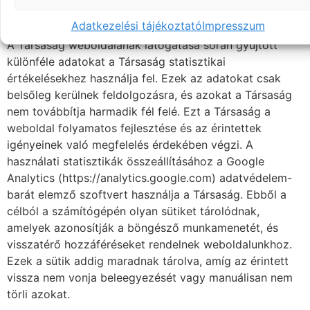
A weboldal statisztikáihoz szükséges sütik:
Adatkezelési tájékoztató
Impresszum
A Társaság weboldalának látogatása során gyűjtött
különféle adatokat a Társaság statisztikai
értékelésekhez használja fel. Ezek az adatokat csak
belsőleg kerülnek feldolgozásra, és azokat a Társaság
nem továbbítja harmadik fél felé. Ezt a Társaság a
weboldal folyamatos fejlesztése és az érintettek
igényeinek való megfelelés érdekében végzi. A
használati statisztikák összeállításához a Google
Analytics (https://analytics.google.com) adatvédelem-
barát elemző szoftvert használja a Társaság. Ebből a
célból a számítógépén olyan sütiket tárolódnak,
amelyek azonosítják a böngésző munkamenetét, és
visszatérő hozzáféréseket rendelnek weboldalunkhoz.
Ezek a sütik addig maradnak tárolva, amíg az érintett
vissza nem vonja beleegyezését vagy manuálisan nem
törli azokat.