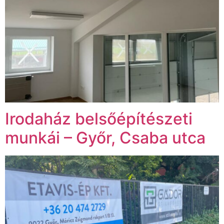
Irodaház belsőépítészeti
munkái – Győr, Csaba utca