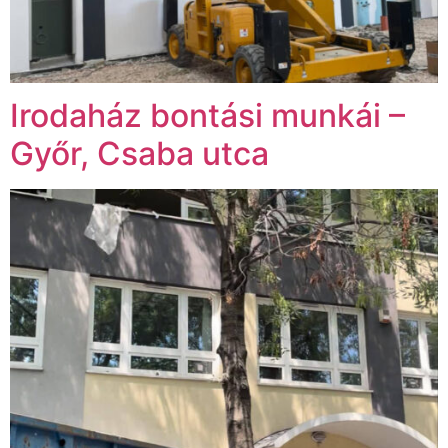
Irodaház bontási munkái –
Győr, Csaba utca