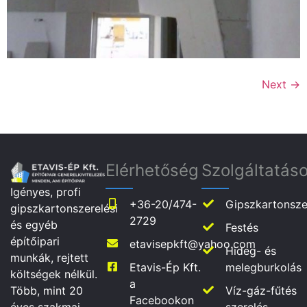
Next
→
Elérhetőség
Szolgáltatás
Igényes, profi
+36-20/474-
Gipszkartonsze
gipszkartonszerelési
2729
és egyéb
Festés
építőipari
etavisepkft@yahoo.com
Hideg- és
munkák, rejtett
Etavis-Ép Kft.
melegburkolás
költségek nélkül.
a
Víz-gáz-fűtés
Több, mint 20
Facebookon