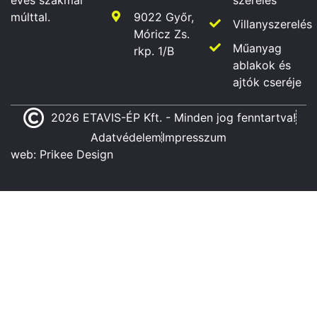
szerelés
éves szakmai
9022 Győr,
múlttal.
Villanyszerelés
Móricz Zs.
Műanyag
rkp. 1/B
ablakok és
ajtók cseréje
2026 ETAVIS-ÉP Kft. - Minden jog fenntartva!
Adatvédelem
Impresszum
web:
Prikee Design