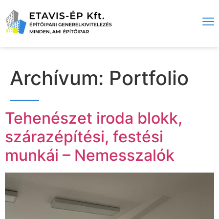
Archívum:
Portfolio
Tehenészet iroda blokk,
szárazépítési, festési
munkái – Nemesszalók