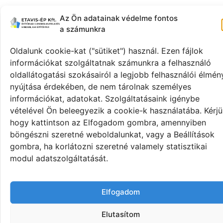
Ivanics Csoport – Budapest
Az Ön adatainak védelme fontos
a számunkra
Oldalunk cookie-kat ("sütiket") használ. Ezen fájlok
információkat szolgáltatnak számunkra a felhasználó
oldallátogatási szokásairól a legjobb felhasználói élmén
nyújtása érdekében, de nem tárolnak személyes
információkat, adatokat. Szolgáltatásaink igénybe
vételével Ön beleegyezik a cookie-k használatába. Kérjü
hogy kattintson az Elfogadom gombra, amennyiben
böngészni szeretné weboldalunkat, vagy a Beállítások
gombra, ha korlátozni szeretné valamely statisztikai
modul adatszolgáltatását.
Elfogadom
Zöld Elefánt Étterem – Győr
Elutasítom